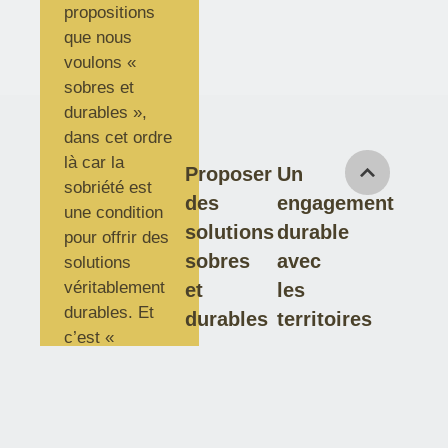
propositions
que nous
voulons «
sobres et
durables »,
dans cet ordre
là car la
Proposer
Un
sobriété est
des
engagement
une condition
solutions
durable
pour offrir des
sobres
avec
solutions
véritablement
et
les
durables. Et
durables
territoires
c’est «
ensemble »,
Proposer
que nous y
travaillons,
des
entre
solutions