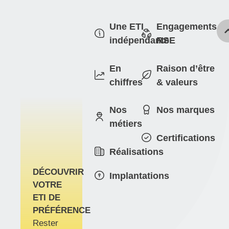
Aller
au
CENTRE-VAL DE
Une ETI
Engagements
contenu
indépendante
RSE
LOIRE
En
Raison d’être
chiffres
& valeurs
Nos
Nos marques
métiers
Certifications
Réalisations
DÉCOUVRIR
Implantations
VOTRE
ETI DE
PRÉFÉRENCE
Rester