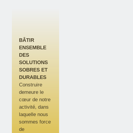
BÂTIR
ENSEMBLE
DES
SOLUTIONS
SOBRES ET
DURABLES
Construire
demeure le
cœur de notre
activité, dans
laquelle nous
sommes force
de