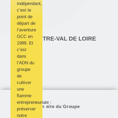
indépendant,
c’est le
point de
départ de
l’aventure
GCC en
GCC CENTRE-VAL DE LOIRE
1999. Et
c’est
dans
l’ADN du
groupe
de
cultiver
une
flamme
entrepreneuriale :
Un site du Groupe
préserver
notre